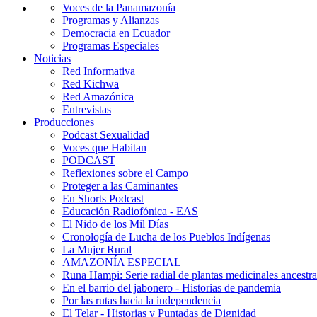
Voces de la Panamazonía
Programas y Alianzas
Democracia en Ecuador
Programas Especiales
Noticias
Red Informativa
Red Kichwa
Red Amazónica
Entrevistas
Producciones
Podcast Sexualidad
Voces que Habitan
PODCAST
Reflexiones sobre el Campo
Proteger a las Caminantes
En Shorts Podcast
Educación Radiofónica - EAS
El Nido de los Mil Días
Cronología de Lucha de los Pueblos Indígenas
La Mujer Rural
AMAZONÍA ESPECIAL
Runa Hampi: Serie radial de plantas medicinales ancestra
En el barrio del jabonero - Historias de pandemia
Por las rutas hacia la independencia
El Telar - Historias y Puntadas de Dignidad