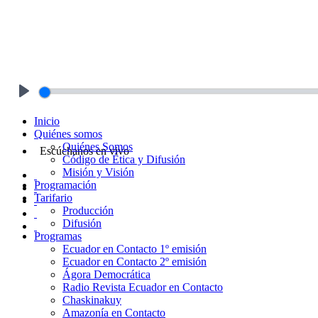
Play
Inicio
Quiénes somos
Quiénes Somos
Escúchanos en vivo
Código de Ética y Difusión
Misión y Visión
Programación
Tarifario
Producción
Difusión
Programas
Ecuador en Contacto 1º emisión
Ecuador en Contacto 2º emisión
Ágora Democrática
Radio Revista Ecuador en Contacto
Chaskinakuy
Amazonía en Contacto