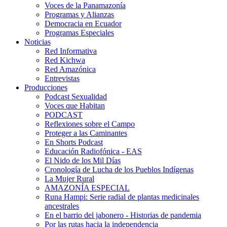
Voces de la Panamazonía
Programas y Alianzas
Democracia en Ecuador
Programas Especiales
Noticias
Red Informativa
Red Kichwa
Red Amazónica
Entrevistas
Producciones
Podcast Sexualidad
Voces que Habitan
PODCAST
Reflexiones sobre el Campo
Proteger a las Caminantes
En Shorts Podcast
Educación Radiofónica - EAS
El Nido de los Mil Días
Cronología de Lucha de los Pueblos Indígenas
La Mujer Rural
AMAZONÍA ESPECIAL
Runa Hampi: Serie radial de plantas medicinales
ancestrales
En el barrio del jabonero - Historias de pandemia
Por las rutas hacia la independencia