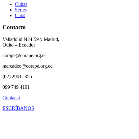
Cuñas
Series
Clips
Contacto
Valladolid N24-59 y Madrid,
Quito – Ecuador
corape@corape.org.ec
mercadeo@corape.org.ec
(02) 2901- 355
099 749 4191
Contacto
ESCRÍBANOS