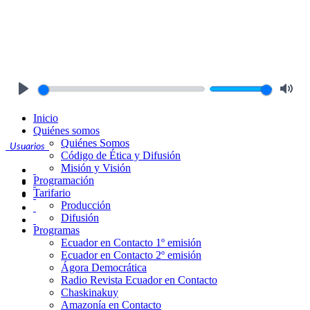
Play
Mute
Inicio
Quiénes somos
Quiénes Somos
Usuarios
Código de Ética y Difusión
Misión y Visión
Programación
Tarifario
Producción
Difusión
Programas
Ecuador en Contacto 1º emisión
Ecuador en Contacto 2º emisión
Ágora Democrática
Radio Revista Ecuador en Contacto
Chaskinakuy
Amazonía en Contacto