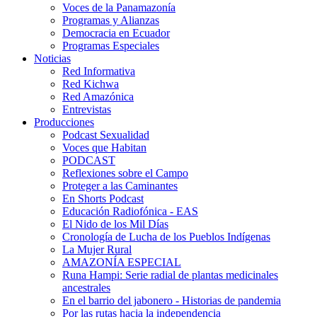
Voces de la Panamazonía
Programas y Alianzas
Democracia en Ecuador
Programas Especiales
Noticias
Red Informativa
Red Kichwa
Red Amazónica
Entrevistas
Producciones
Podcast Sexualidad
Voces que Habitan
PODCAST
Reflexiones sobre el Campo
Proteger a las Caminantes
En Shorts Podcast
Educación Radiofónica - EAS
El Nido de los Mil Días
Cronología de Lucha de los Pueblos Indígenas
La Mujer Rural
AMAZONÍA ESPECIAL
Runa Hampi: Serie radial de plantas medicinales
ancestrales
En el barrio del jabonero - Historias de pandemia
Por las rutas hacia la independencia