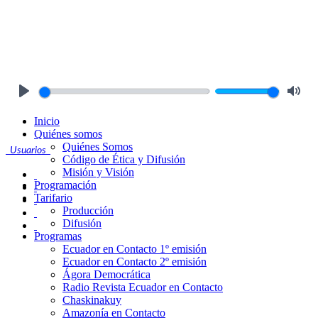
Play
Mute
Inicio
Quiénes somos
Quiénes Somos
Usuarios
Código de Ética y Difusión
Misión y Visión
Programación
Tarifario
Producción
Difusión
Programas
Ecuador en Contacto 1º emisión
Ecuador en Contacto 2º emisión
Ágora Democrática
Radio Revista Ecuador en Contacto
Chaskinakuy
Amazonía en Contacto