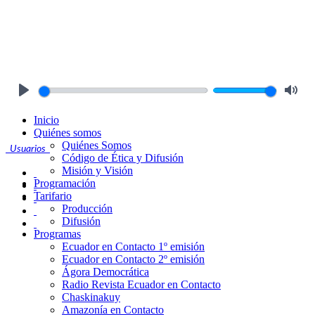
Play
Mute
Inicio
Quiénes somos
Quiénes Somos
Usuarios
Código de Ética y Difusión
Misión y Visión
Programación
Tarifario
Producción
Difusión
Programas
Ecuador en Contacto 1º emisión
Ecuador en Contacto 2º emisión
Ágora Democrática
Radio Revista Ecuador en Contacto
Chaskinakuy
Amazonía en Contacto