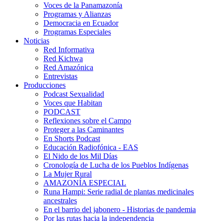
Voces de la Panamazonía
Programas y Alianzas
Democracia en Ecuador
Programas Especiales
Noticias
Red Informativa
Red Kichwa
Red Amazónica
Entrevistas
Producciones
Podcast Sexualidad
Voces que Habitan
PODCAST
Reflexiones sobre el Campo
Proteger a las Caminantes
En Shorts Podcast
Educación Radiofónica - EAS
El Nido de los Mil Días
Cronología de Lucha de los Pueblos Indígenas
La Mujer Rural
AMAZONÍA ESPECIAL
Runa Hampi: Serie radial de plantas medicinales
ancestrales
En el barrio del jabonero - Historias de pandemia
Por las rutas hacia la independencia