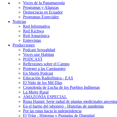
Voces de la Panamazonía
Programas y Alianzas
Democracia en Ecuador
Programas Especiales
Noticias
Red Informativa
Red Kichwa
Red Amazónica
Entrevistas
Producciones
Podcast Sexualidad
Voces que Habitan
PODCAST
Reflexiones sobre el Campo
Proteger a las Caminantes
En Shorts Podcast
Educación Radiofónica - EAS
El Nido de los Mil Días
Cronología de Lucha de los Pueblos Indígenas
La Mujer Rural
AMAZONÍA ESPECIAL
Runa Hampi: Serie radial de plantas medicinales ancestra
En el barrio del jabonero - Historias de pandemia
Por las rutas hacia la independencia
El Telar - Historias y Puntadas de Dignidad