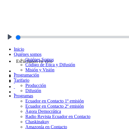
Play
Inicio
Quiénes somos
Quiénes Somos
Escúchanos en vivo
Código de Ética y Difusión
Misión y Visión
Programación
Tarifario
Producción
Difusión
Programas
Ecuador en Contacto 1º emisión
Ecuador en Contacto 2º emisión
Ágora Democrática
Radio Revista Ecuador en Contacto
Chaskinakuy
Amazonía en Contacto