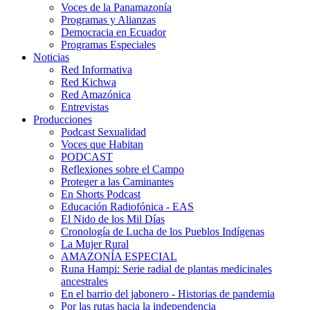
Voces de la Panamazonía
Programas y Alianzas
Democracia en Ecuador
Programas Especiales
Noticias
Red Informativa
Red Kichwa
Red Amazónica
Entrevistas
Producciones
Podcast Sexualidad
Voces que Habitan
PODCAST
Reflexiones sobre el Campo
Proteger a las Caminantes
En Shorts Podcast
Educación Radiofónica - EAS
El Nido de los Mil Días
Cronología de Lucha de los Pueblos Indígenas
La Mujer Rural
AMAZONÍA ESPECIAL
Runa Hampi: Serie radial de plantas medicinales
ancestrales
En el barrio del jabonero - Historias de pandemia
Por las rutas hacia la independencia