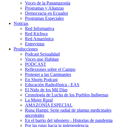
Voces de la Panamazonía
Programas y Alianzas
Democracia en Ecuador
Programas Especiales
Noticias
Red Informativa
Red Kichwa
Red Amazónica
Entrevistas
Producciones
Podcast Sexualidad
Voces que Habitan
PODCAST
Reflexiones sobre el Campo
Proteger a las Caminantes
En Shorts Podcast
Educación Radiofónica - EAS
El Nido de los Mil Días
Cronología de Lucha de los Pueblos Indígenas
La Mujer Rural
AMAZONÍA ESPECIAL
Runa Hampi: Serie radial de plantas medicinales
ancestrales
En el barrio del jabonero - Historias de pandemia
Por las rutas hacia la independencia