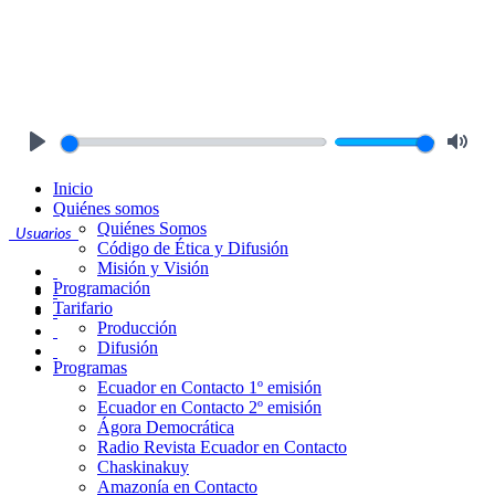
Play
Mute
Inicio
Quiénes somos
Quiénes Somos
Usuarios
Código de Ética y Difusión
Misión y Visión
Programación
Tarifario
Producción
Difusión
Programas
Ecuador en Contacto 1º emisión
Ecuador en Contacto 2º emisión
Ágora Democrática
Radio Revista Ecuador en Contacto
Chaskinakuy
Amazonía en Contacto