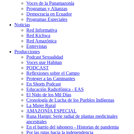
Voces de la Panamazonía
Programas y Alianzas
Democracia en Ecuador
Programas Especiales
Noticias
Red Informativa
Red Kichwa
Red Amazónica
Entrevistas
Producciones
Podcast Sexualidad
Voces que Habitan
PODCAST
Reflexiones sobre el Campo
Proteger a las Caminantes
En Shorts Podcast
Educación Radiofónica - EAS
El Nido de los Mil Días
Cronología de Lucha de los Pueblos Indígenas
La Mujer Rural
AMAZONÍA ESPECIAL
Runa Hampi: Serie radial de plantas medicinales
ancestrales
En el barrio del jabonero - Historias de pandemia
Por las rutas hacia la independencia