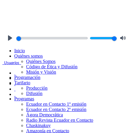
Play
Mute
Inicio
Quiénes somos
Quiénes Somos
Usuarios
Código de Ética y Difusión
Misión y Visión
Programación
Tarifario
Producción
Difusión
Programas
Ecuador en Contacto 1º emisión
Ecuador en Contacto 2º emisión
Ágora Democrática
Radio Revista Ecuador en Contacto
Chaskinakuy
Amazonía en Contacto