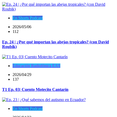
En Shorts Podcast
2026/05/06
112
Ep. 24 | ¿Por qué importan las abejas tropicales? (con David
Roubik)
Educación Radiofónica EAS
2026/04/29
137
T1 Ep. 03| Cuento Motecito Cantarín
En Shorts Podcast