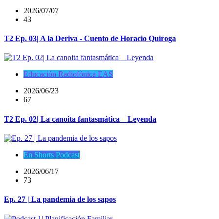
2026/07/07
43
T2 Ep. 03| A la Deriva - Cuento de Horacio Quiroga
Educación Radiofónica EAS
2026/06/23
67
T2 Ep. 02| La canoita fantasmática _ Leyenda
En Shorts Podcast
2026/06/17
73
Ep. 27 | La pandemia de los sapos