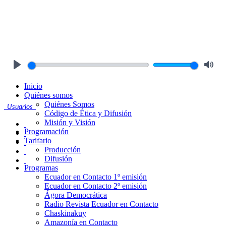
Play
Mute
Inicio
Quiénes somos
Quiénes Somos
Usuarios
Código de Ética y Difusión
Misión y Visión
Programación
Tarifario
Producción
Difusión
Programas
Ecuador en Contacto 1º emisión
Ecuador en Contacto 2º emisión
Ágora Democrática
Radio Revista Ecuador en Contacto
Chaskinakuy
Amazonía en Contacto