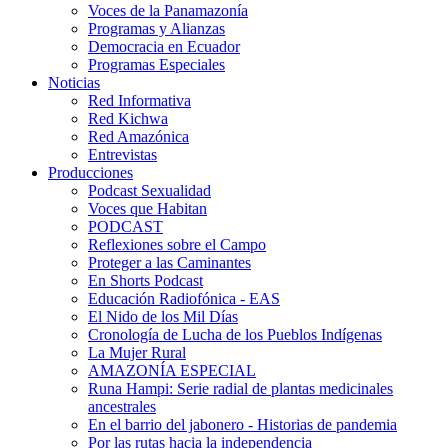
Voces de la Panamazonía
Programas y Alianzas
Democracia en Ecuador
Programas Especiales
Noticias
Red Informativa
Red Kichwa
Red Amazónica
Entrevistas
Producciones
Podcast Sexualidad
Voces que Habitan
PODCAST
Reflexiones sobre el Campo
Proteger a las Caminantes
En Shorts Podcast
Educación Radiofónica - EAS
El Nido de los Mil Días
Cronología de Lucha de los Pueblos Indígenas
La Mujer Rural
AMAZONÍA ESPECIAL
Runa Hampi: Serie radial de plantas medicinales
ancestrales
En el barrio del jabonero - Historias de pandemia
Por las rutas hacia la independencia