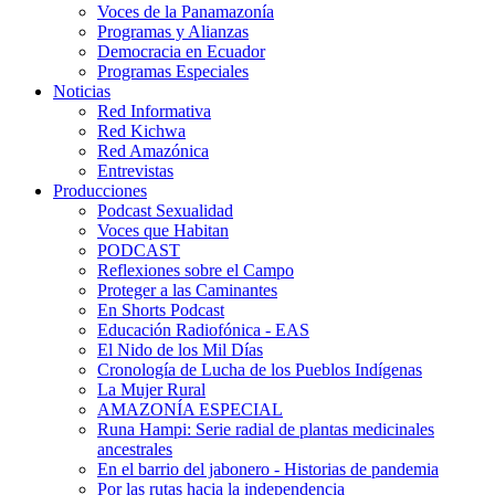
Voces de la Panamazonía
Programas y Alianzas
Democracia en Ecuador
Programas Especiales
Noticias
Red Informativa
Red Kichwa
Red Amazónica
Entrevistas
Producciones
Podcast Sexualidad
Voces que Habitan
PODCAST
Reflexiones sobre el Campo
Proteger a las Caminantes
En Shorts Podcast
Educación Radiofónica - EAS
El Nido de los Mil Días
Cronología de Lucha de los Pueblos Indígenas
La Mujer Rural
AMAZONÍA ESPECIAL
Runa Hampi: Serie radial de plantas medicinales
ancestrales
En el barrio del jabonero - Historias de pandemia
Por las rutas hacia la independencia