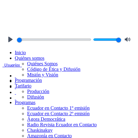
Play
Mute
Inicio
Quiénes somos
Quiénes Somos
Usuarios
Código de Ética y Difusión
Misión y Visión
Programación
Tarifario
Producción
Difusión
Programas
Ecuador en Contacto 1º emisión
Ecuador en Contacto 2º emisión
Ágora Democrática
Radio Revista Ecuador en Contacto
Chaskinakuy
Amazonía en Contacto