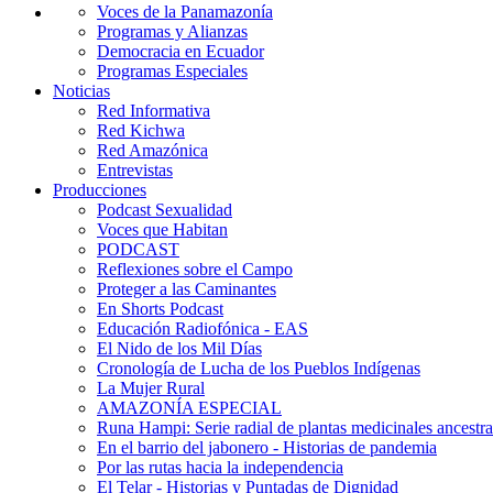
Voces de la Panamazonía
Programas y Alianzas
Democracia en Ecuador
Programas Especiales
Noticias
Red Informativa
Red Kichwa
Red Amazónica
Entrevistas
Producciones
Podcast Sexualidad
Voces que Habitan
PODCAST
Reflexiones sobre el Campo
Proteger a las Caminantes
En Shorts Podcast
Educación Radiofónica - EAS
El Nido de los Mil Días
Cronología de Lucha de los Pueblos Indígenas
La Mujer Rural
AMAZONÍA ESPECIAL
Runa Hampi: Serie radial de plantas medicinales ancestra
En el barrio del jabonero - Historias de pandemia
Por las rutas hacia la independencia
El Telar - Historias y Puntadas de Dignidad