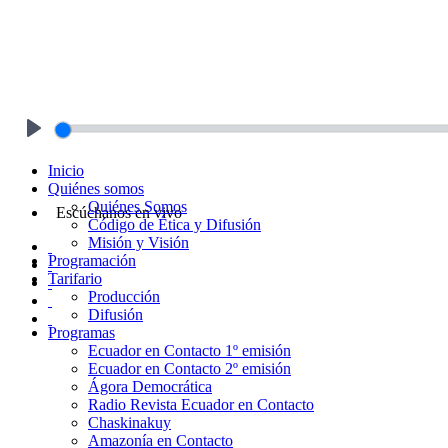
Play
Inicio
Quiénes somos
Quiénes Somos
Escúchanos en vivo
Código de Ética y Difusión
Misión y Visión
Programación
Tarifario
Producción
Difusión
Programas
Ecuador en Contacto 1º emisión
Ecuador en Contacto 2º emisión
Ágora Democrática
Radio Revista Ecuador en Contacto
Chaskinakuy
Amazonía en Contacto