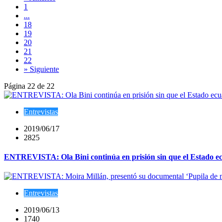
1
...
18
19
20
21
22
» Siguiente
Página 22 de 22
Entrevistas
2019/06/17
2825
ENTREVISTA: Ola Bini continúa en prisión sin que el Estado ec
Entrevistas
2019/06/13
1740