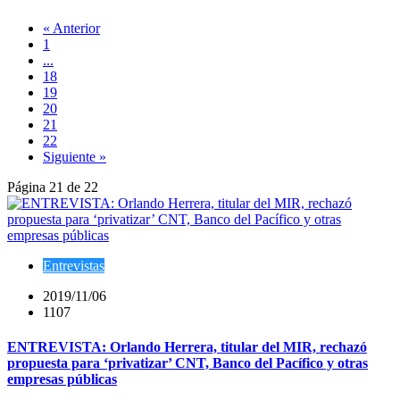
« Anterior
1
...
18
19
20
21
22
Siguiente »
Página 21 de 22
Entrevistas
2019/11/06
1107
ENTREVISTA: Orlando Herrera, titular del MIR, rechazó
propuesta para ‘privatizar’ CNT, Banco del Pacífico y otras
empresas públicas