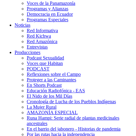
Voces de la Panamazonía
Programas y Alianzas
Democracia en Ecuador
Programas Especiales
Noticias
Red Informativa
Red Kichwa
Red Amazónica
Entrevistas
Producciones
Podcast Sexualidad
Voces que Habitan
PODCAST
Reflexiones sobre el Campo
Proteger a las Caminantes
En Shorts Podcast
Educación Radiofónica - EAS
El Nido de los Mil Días
Cronología de Lucha de los Pueblos Indígenas
La Mujer Rural
AMAZONÍA ESPECIAL
Runa Hampi: Serie radial de plantas medicinales
ancestrales
En el barrio del jabonero - Historias de pandemia
Por las rutas hacia la independencia