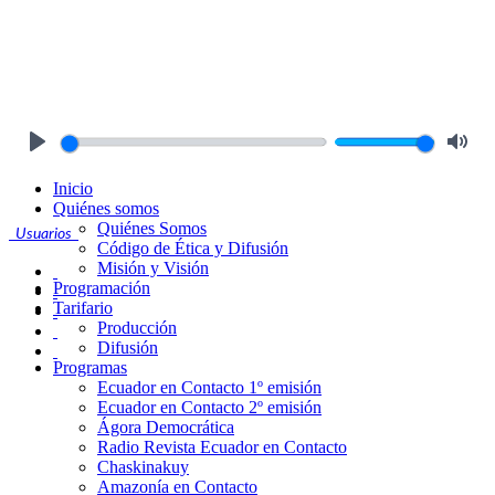
Play
Mute
Inicio
Quiénes somos
Quiénes Somos
Usuarios
Código de Ética y Difusión
Misión y Visión
Programación
Tarifario
Producción
Difusión
Programas
Ecuador en Contacto 1º emisión
Ecuador en Contacto 2º emisión
Ágora Democrática
Radio Revista Ecuador en Contacto
Chaskinakuy
Amazonía en Contacto