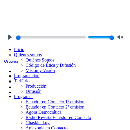
Play
Mute
Inicio
Quiénes somos
Quiénes Somos
Usuarios
Código de Ética y Difusión
Misión y Visión
Programación
Tarifario
Producción
Difusión
Programas
Ecuador en Contacto 1º emisión
Ecuador en Contacto 2º emisión
Ágora Democrática
Radio Revista Ecuador en Contacto
Chaskinakuy
Amazonía en Contacto