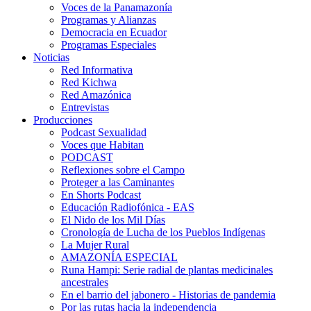
Voces de la Panamazonía
Programas y Alianzas
Democracia en Ecuador
Programas Especiales
Noticias
Red Informativa
Red Kichwa
Red Amazónica
Entrevistas
Producciones
Podcast Sexualidad
Voces que Habitan
PODCAST
Reflexiones sobre el Campo
Proteger a las Caminantes
En Shorts Podcast
Educación Radiofónica - EAS
El Nido de los Mil Días
Cronología de Lucha de los Pueblos Indígenas
La Mujer Rural
AMAZONÍA ESPECIAL
Runa Hampi: Serie radial de plantas medicinales
ancestrales
En el barrio del jabonero - Historias de pandemia
Por las rutas hacia la independencia