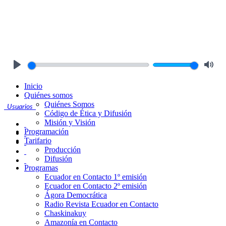
Play
Mute
Inicio
Quiénes somos
Quiénes Somos
Usuarios
Código de Ética y Difusión
Misión y Visión
Programación
Tarifario
Producción
Difusión
Programas
Ecuador en Contacto 1º emisión
Ecuador en Contacto 2º emisión
Ágora Democrática
Radio Revista Ecuador en Contacto
Chaskinakuy
Amazonía en Contacto