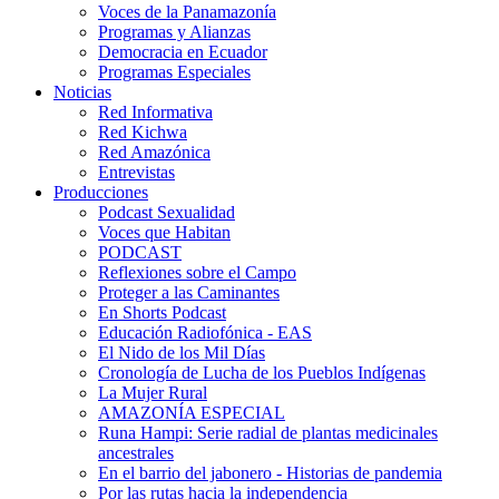
Voces de la Panamazonía
Programas y Alianzas
Democracia en Ecuador
Programas Especiales
Noticias
Red Informativa
Red Kichwa
Red Amazónica
Entrevistas
Producciones
Podcast Sexualidad
Voces que Habitan
PODCAST
Reflexiones sobre el Campo
Proteger a las Caminantes
En Shorts Podcast
Educación Radiofónica - EAS
El Nido de los Mil Días
Cronología de Lucha de los Pueblos Indígenas
La Mujer Rural
AMAZONÍA ESPECIAL
Runa Hampi: Serie radial de plantas medicinales
ancestrales
En el barrio del jabonero - Historias de pandemia
Por las rutas hacia la independencia