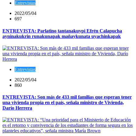
Entrevistas
2022/05/04
697
ENTREVISTA: Parlatino tantanakuypi Efrén Calapucha
ayninakukrin runakunapak mañaykunata uyachinkapak
Entrevistas
2022/05/04
860
ENTREVISTA: Son más de 433 mil familias que esperan tener
una vivienda propia en el país, señala ministro de Vivienda,
Darío Herrera