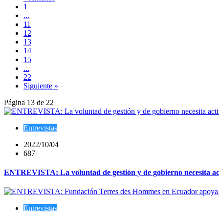
1
...
11
12
13
14
15
...
22
Siguiente »
Página 13 de 22
Entrevistas
2022/10/04
687
ENTREVISTA: La voluntad de gestión y de gobierno necesita activ
Entrevistas