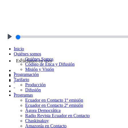
Play
Inicio
Quiénes somos
Quiénes Somos
Escúchanos en vivo
Código de Ética y Difusión
Misión y Visión
Programación
Tarifario
Producción
Difusión
Programas
Ecuador en Contacto 1º emisión
Ecuador en Contacto 2º emisión
Ágora Democrática
Radio Revista Ecuador en Contacto
Chaskinakuy
Amazonía en Contacto