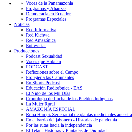
Voces de la Panamazonía
Programas y Alianzas
Democracia en Ecuador
Programas Especiales
Noticias
Red Informativa
Red Kichwa
Red Amazónica
Entrevistas
Producciones
Podcast Sexualidad
Voces que Habitan
PODCAST
Reflexiones sobre el Campo
Proteger a las Caminantes
En Shorts Podcast
Educación Radiofónica - EAS
El Nido de los Mil Días
Cronología de Lucha de los Pueblos Indígenas
La Mujer Rural
AMAZONÍA ESPECIAL
Runa Hampi: Serie radial de plantas medicinales ancestra
En el barrio del jabonero - Historias de pandemia
Por las rutas hacia la independencia
El Telar - Historias y Puntadas de Dignidad