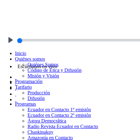
Play
Inicio
Quiénes somos
Quiénes Somos
Escúchanos en vivo
Código de Ética y Difusión
Misión y Visión
Programación
Tarifario
Producción
Difusión
Programas
Ecuador en Contacto 1º emisión
Ecuador en Contacto 2º emisión
Ágora Democrática
Radio Revista Ecuador en Contacto
Chaskinakuy
Amazonía en Contacto