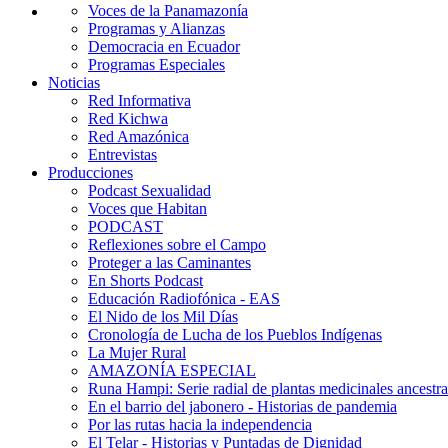
Voces de la Panamazonía
Programas y Alianzas
Democracia en Ecuador
Programas Especiales
Noticias
Red Informativa
Red Kichwa
Red Amazónica
Entrevistas
Producciones
Podcast Sexualidad
Voces que Habitan
PODCAST
Reflexiones sobre el Campo
Proteger a las Caminantes
En Shorts Podcast
Educación Radiofónica - EAS
El Nido de los Mil Días
Cronología de Lucha de los Pueblos Indígenas
La Mujer Rural
AMAZONÍA ESPECIAL
Runa Hampi: Serie radial de plantas medicinales ancestra
En el barrio del jabonero - Historias de pandemia
Por las rutas hacia la independencia
El Telar - Historias y Puntadas de Dignidad